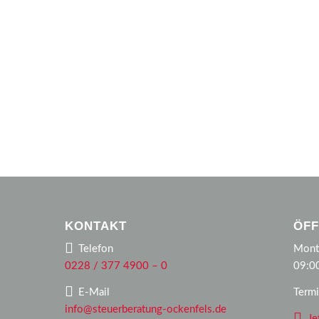
KONTAKT
ÖFF
Telefon
Monta
0228 / 377 4900 – 0
09:0
E-Mail
Termi
info@steuerberatung-ockenfels.de
Je