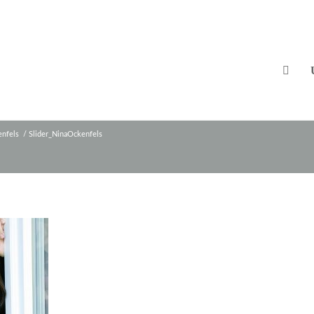
enfels
/
Slider_NinaOckenfels